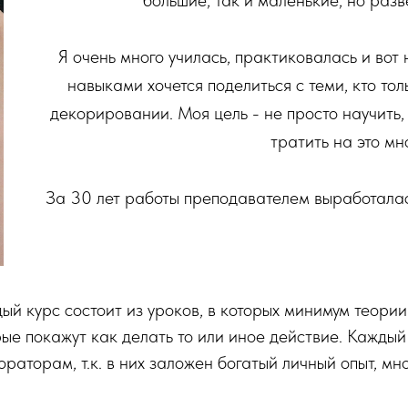
большие, так и маленькие, но разв
Я очень много училась, практиковалась и вот
навыками хочется поделиться с теми, кто тол
декорировании. Моя цель - не просто научить, 
тратить на это мн
За 30 лет работы преподавателем выработалась
й курс состоит из уроков, в которых минимум теории
орые покажут как делать то или иное действие. Кажды
раторам, т.к. в них заложен богатый личный опыт, мн