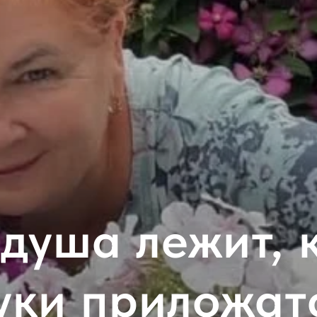
душа лежит, 
уки приложат