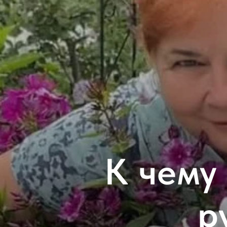
К чему 
р