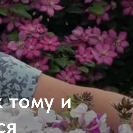
к тому и
ся